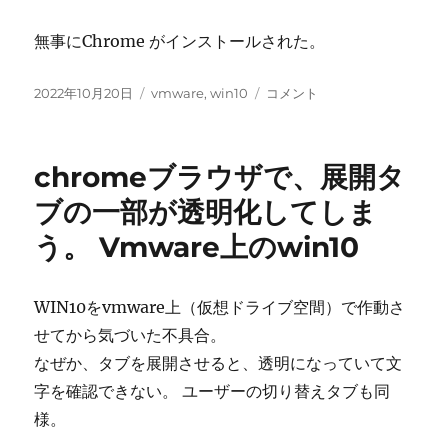
無事にChrome がインストールされた。
投
カ
Chrome
2022年10月20日
vmware
,
win10
コメント
稿
テ
の
日:
ゴ
Download
リ
が
chromeブラウザで、展開タ
ー
完
了
ブの一部が透明化してしま
し
う。 Vmware上のwin10
な
い。
け
れ
WIN10をvmware上（仮想ドライブ空間）で作動さ
ど
せてから気づいた不具合。
RENAME
なぜか、タブを展開させると、透明になっていて文
し
た
字を確認できない。 ユーザーの切り替えタブも同
ら
様。
使