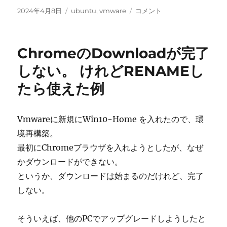
投
カ
linux
2024年4月8日
ubuntu
,
vmware
コメント
稿
テ
mint
日:
ゴ
に
リ
vmware
ChromeのDownloadが完了
ー
を
入
しない。 けれどRENAMEし
れ
たら使えた例
る。
に
Vmwareに新規にWin10-Home を入れたので、環
境再構築。
最初にChromeブラウザを入れようとしたが、なぜ
かダウンロードができない。
というか、ダウンロードは始まるのだけれど、完了
しない。
そういえば、他のPCでアップグレードしようしたと