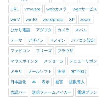
URL
vmware
webカメラ
webサービス
win7
win10
wordpress
XP
zoom
ひかり電話
アダプタ
カメラ
スパム
テーマ
デザイン
ドメイン
パソコン設定
ファビコン
フリーズ
ブラウザ
マウスポインタ
メッセージ
メニューリボン
メモリ
メールソフト
実測
文字化け
日本語化
本
表示
被害
複数導入
言語バー
送信フォームメイカー
電源プラン