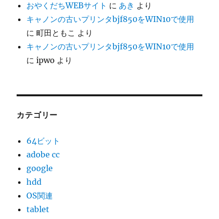
おやくだちWEBサイト
に
あき
より
キャノンの古いプリンタbjf850をWIN10で使用
に
町田ともこ
より
キャノンの古いプリンタbjf850をWIN10で使用
に
ipwo
より
カテゴリー
64ビット
adobe cc
google
hdd
OS関連
tablet