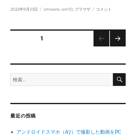
投
カ
chrome
2022年9月23日
vmware
,
win10
,
ブラウザ
コメント
稿
テ
ブ
日:
ゴ
ラ
リ
ウ
ー
ザ
投
固定ページ
1
で、
展
次の
稿
開
ペー
タ
ジ
の
ブ
の
検
検
一
ペ
索
索:
部
が
ー
透
明
ジ
化
最近の投稿
し
て
送
し
アンドロイドスマホ（A7）で撮影した動画をPC