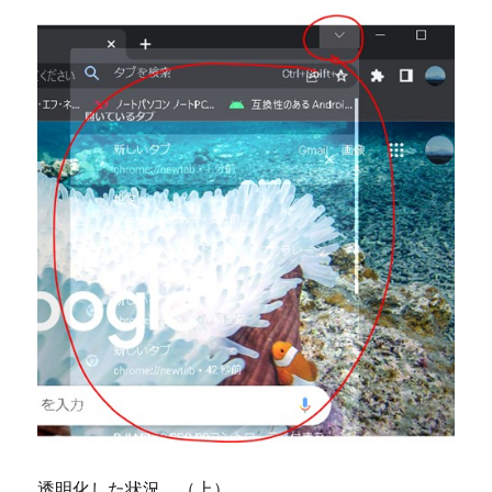
え
た
例
に
透明化した状況。（上）