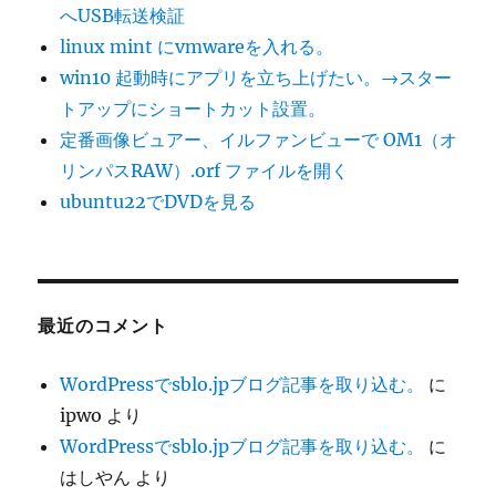
ま
り
へUSB転送検証
う。
linux mint にvmwareを入れる。
Vmware
上
win10 起動時にアプリを立ち上げたい。→スター
の
トアップにショートカット設置。
win10
定番画像ビュアー、イルファンビューで OM1（オ
に
リンパスRAW）.orf ファイルを開く
ubuntu22でDVDを見る
最近のコメント
WordPressでsblo.jpブログ記事を取り込む。
に
ipwo
より
WordPressでsblo.jpブログ記事を取り込む。
に
はしやん
より