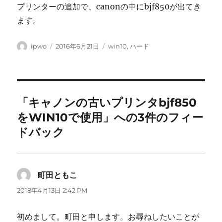
プリンターの追加で、canonの中にbjf850が出てき
ます。
投
投
カ
ipwo
2016年6月21日
win10
,
ハード
稿
稿
テ
者
日:
ゴ
リ
ー
「キャノンの古いプリンタbjf850
をWIN10で使用」への3件のフィー
ドバック
町田ともこ
よ
り:
2018年4月13日 2:42 PM
初めまして。町田と申します。お尋ねしたいことが