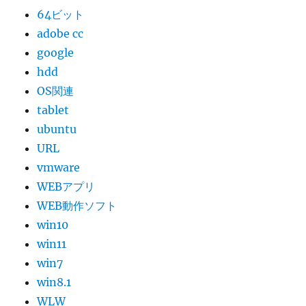
64ビット
adobe cc
google
hdd
OS関連
tablet
ubuntu
URL
vmware
WEBアプリ
WEB動作ソフト
win10
win11
win7
win8.1
WLW