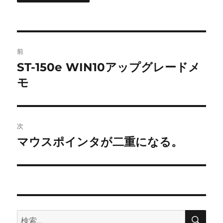
投
前
稿
ST-150e WIN10アップグレードメ
前
の
モ
ナ
投
ビ
稿:
ゲ
次
マウスポインタが二重になる。
次
ー
の
シ
投
稿:
ョ
ン
検
検
索