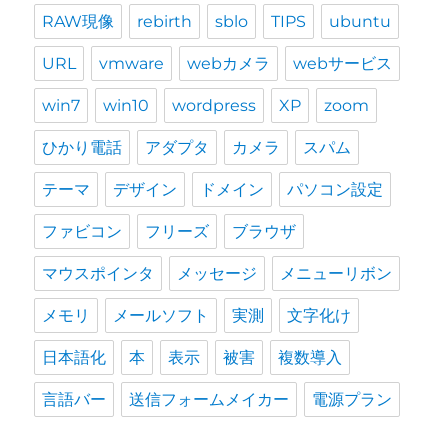
RAW現像
rebirth
sblo
TIPS
ubuntu
URL
vmware
webカメラ
webサービス
win7
win10
wordpress
XP
zoom
ひかり電話
アダプタ
カメラ
スパム
テーマ
デザイン
ドメイン
パソコン設定
ファビコン
フリーズ
ブラウザ
マウスポインタ
メッセージ
メニューリボン
メモリ
メールソフト
実測
文字化け
日本語化
本
表示
被害
複数導入
言語バー
送信フォームメイカー
電源プラン