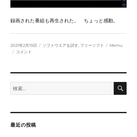
録画された番組も再生された。 ちょっと感動。
投
カ
タ
2021年2月19日
ソフトウエアを試す
,
フリーソフト
Memu
稿
ス
テ
グ
コメント
日:
マ
ゴ
ホ
リ
用
ー
ア
プ
検
検
索
リ
索:
「ど
こ
で
も
デ
最近の投稿
ィ
ー