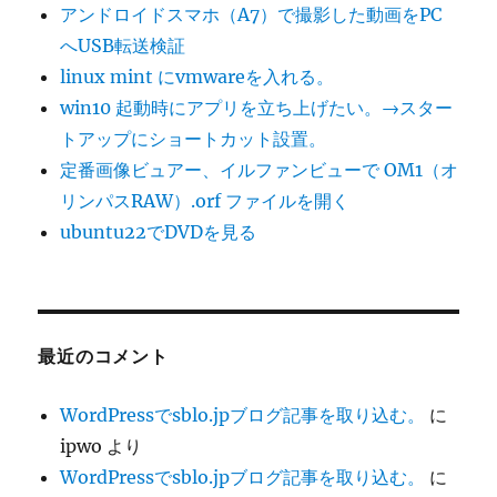
アンドロイドスマホ（A7）で撮影した動画をPC
ガ」
を
へUSB転送検証
PC
linux mint にvmwareを入れる。
上
win10 起動時にアプリを立ち上げたい。→スター
の
android
トアップにショートカット設置。
で
定番画像ビュアー、イルファンビューで OM1（オ
動
リンパスRAW）.orf ファイルを開く
か
し
ubuntu22でDVDを見る
て
み
る。
に
最近のコメント
WordPressでsblo.jpブログ記事を取り込む。
に
ipwo
より
WordPressでsblo.jpブログ記事を取り込む。
に