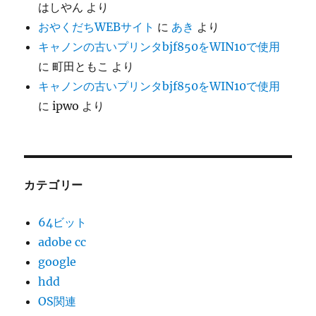
はしやん
より
おやくだちWEBサイト
に
あき
より
キャノンの古いプリンタbjf850をWIN10で使用
に
町田ともこ
より
キャノンの古いプリンタbjf850をWIN10で使用
に
ipwo
より
カテゴリー
64ビット
adobe cc
google
hdd
OS関連