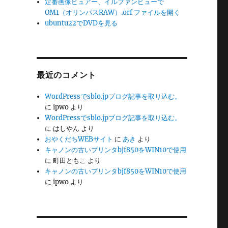
定番画像ビュアー、イルファンビューで
OM1（オリンパスRAW）.orf ファイルを開く
ubuntu22でDVDを見る
最近のコメント
WordPressでsblo.jpブログ記事を取り込む。
に
ipwo
より
WordPressでsblo.jpブログ記事を取り込む。
に
はしやん
より
おやくだちWEBサイト
に
あき
より
キャノンの古いプリンタbjf850をWIN10で使用
に
町田ともこ
より
キャノンの古いプリンタbjf850をWIN10で使用
に
ipwo
より