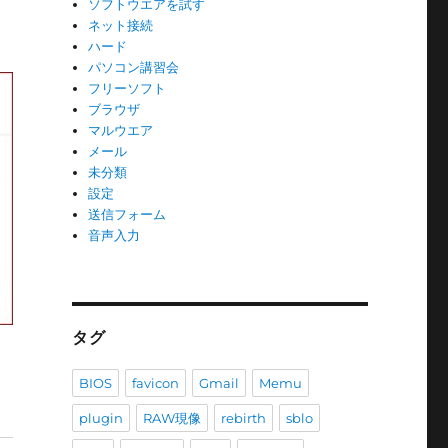
ソフトウエアを試す
ネット接続
ハード
パソコン講習会
フリーソフト
ブラウザ
マルウエア
メール
未分類
設定
送信フォーム
音声入力
タグ
BIOS
favicon
Gmail
Memu
plugin
RAW現像
rebirth
sblo