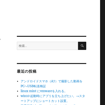
方
検
検
索
索:
最近の投稿
アンドロイドスマホ（A7）で撮影した動画を
PCへUSB転送検証
linux mint にvmwareを入れる。
win10 起動時にアプリを立ち上げたい。→スタ
ートアップにショートカット設置。