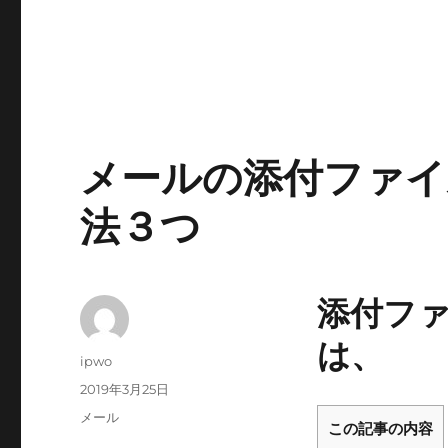
メールの添付ファイルw
法３つ
添付ファイ
は、
投
ipwo
稿
投
2019年3月25日
者
稿
カ
メール
この記事の内容
日:
テ