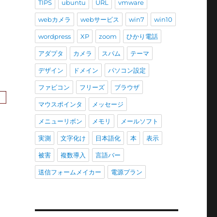
TIPS
ubuntu
URL
vmware
webカメラ
webサービス
win7
win10
wordpress
XP
zoom
ひかり電話
アダプタ
カメラ
スパム
テーマ
デザイン
ドメイン
パソコン設定
ファビコン
フリーズ
ブラウザ
マウスポインタ
メッセージ
メニューリボン
メモリ
メールソフト
実測
文字化け
日本語化
本
表示
被害
複数導入
言語バー
送信フォームメイカー
電源プラン