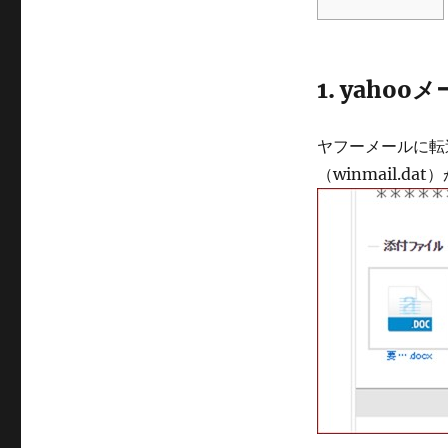
ゴ
リ
ー
1. yaho
ヤフーメールに転
（winmail.d