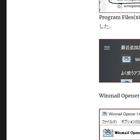
Program Fil
した。
Winmail Op