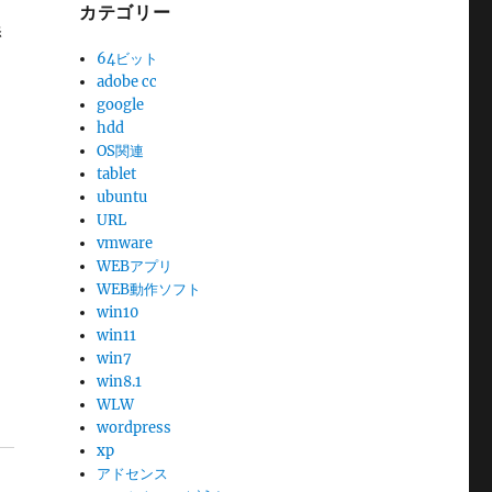
カテゴリー
添
64ビット
adobe cc
google
hdd
OS関連
tablet
ubuntu
URL
vmware
WEBアプリ
WEB動作ソフト
win10
win11
win7
win8.1
WLW
wordpress
xp
アドセンス