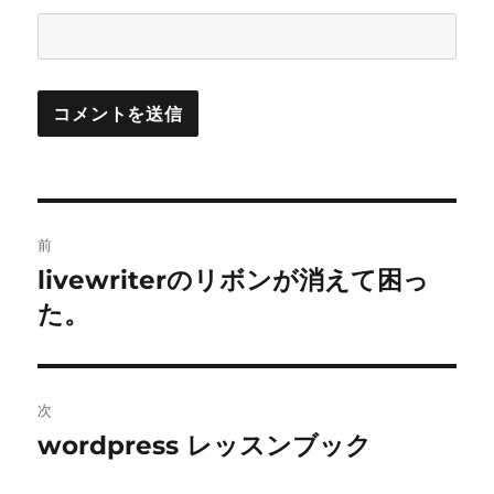
投
前
稿
livewriterのリボンが消えて困っ
前
の
た。
ナ
投
ビ
稿:
ゲ
次
wordpress レッスンブック
次
ー
の