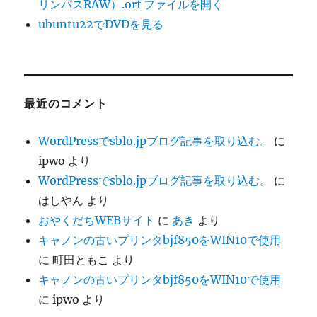
リンパスRAW）.orf ファイルを開く
ubuntu22でDVDを見る
最近のコメント
WordPressでsblo.jpブログ記事を取り込む。
に
ipwo
より
WordPressでsblo.jpブログ記事を取り込む。
に
はしやん
より
おやくだちWEBサイト
に
あき
より
キャノンの古いプリンタbjf850をWIN10で使用
に
町田ともこ
より
キャノンの古いプリンタbjf850をWIN10で使用
に
ipwo
より