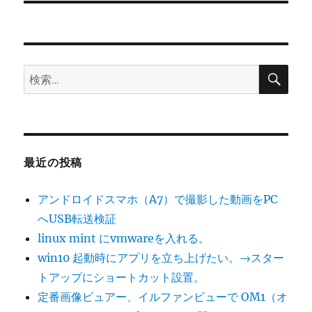
シ
投
稿:
ョ
ン
検
検
索
索:
最近の投稿
アンドロイドスマホ（A7）で撮影した動画をPC
へUSB転送検証
linux mint にvmwareを入れる。
win10 起動時にアプリを立ち上げたい。→スター
トアップにショートカット設置。
定番画像ビュアー、イルファンビューで OM1（オ