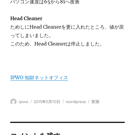
パソコン速度は65から81へ改善
Head Cleaner
ためしにHead Cleanerを更に入れたところ、値が戻
ってしまいました。
このため、Head Cleanerは停止しました。
IPWO 知財ネットオフィス
投
投
カ
タ
ipwo
2015年5月10日
wordpress
実測
稿
稿
テ
グ
者
日:
ゴ
リ
ー