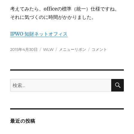
考えてみたら、officeの標準（統一）仕様ですね。
それに気づくのに時間がかかりました。
IPWO 知財ネットオフィス
投
カ
タ
livewriter
2015年4月30日
WLW
メニューリボン
コメント
稿
テ
グ
の
日:
ゴ
リ
リ
ボ
ー
ン
が
検
検
索
消
索:
え
て
困
っ
た。
最近の投稿
に