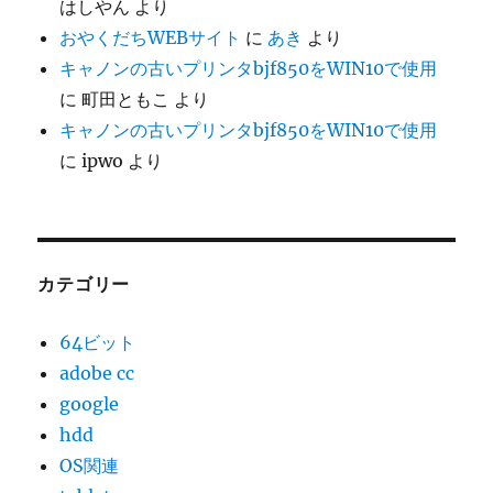
はしやん
より
おやくだちWEBサイト
に
あき
より
キャノンの古いプリンタbjf850をWIN10で使用
に
町田ともこ
より
キャノンの古いプリンタbjf850をWIN10で使用
に
ipwo
より
カテゴリー
64ビット
adobe cc
google
hdd
OS関連