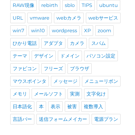
RAW現像
rebirth
sblo
TIPS
ubuntu
URL
vmware
webカメラ
webサービス
win7
win10
wordpress
XP
zoom
ひかり電話
アダプタ
カメラ
スパム
テーマ
デザイン
ドメイン
パソコン設定
ファビコン
フリーズ
ブラウザ
マウスポインタ
メッセージ
メニューリボン
メモリ
メールソフト
実測
文字化け
日本語化
本
表示
被害
複数導入
言語バー
送信フォームメイカー
電源プラン